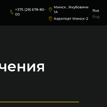
Минск , Якубовичи
+375 (29) 678-80-
Rus
1А
00
Eng
Аэропорт Минск-2
ичения