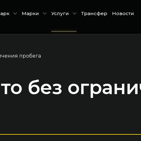
парк
Марки
Услуги
Трансфер
Новости
ичения пробега
то без огран