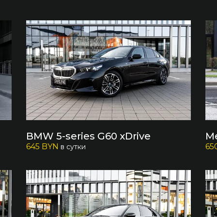
BMW 5-series G60 xDrive
Me
645 BYN
65
в сутки