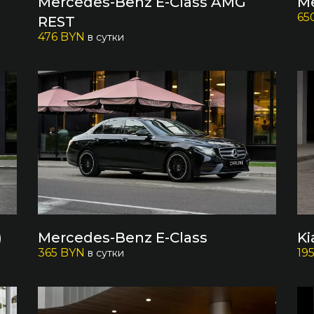
Mercedes-Benz E-Сlass AMG
Me
65
REST
476 BYN
в сутки
)
Mercedes-Benz E-Class
Ki
365 BYN
19
в сутки