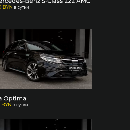
rcedes-Benz S-Class 222 AMG
0 BYN
в сутки
a Optima
5 BYN
в сутки